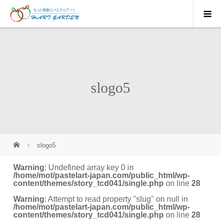
slogo5
slogo5
Warning
: Undefined array key 0 in
/home/mot/pastelart-japan.com/public_html/wp-
content/themes/story_tcd041/single.php
on line
28
Warning
: Attempt to read property "slug" on null in
/home/mot/pastelart-japan.com/public_html/wp-
content/themes/story_tcd041/single.php
on line
28