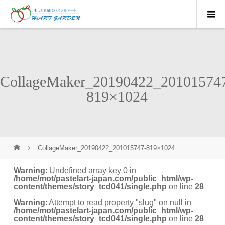
CollageMaker_20190422_20101574
819×1024
CollageMaker_20190422_201015747-819×1024
Warning
: Undefined array key 0 in
/home/mot/pastelart-japan.com/public_html/wp-
content/themes/story_tcd041/single.php
on line
28
Warning
: Attempt to read property "slug" on null in
/home/mot/pastelart-japan.com/public_html/wp-
content/themes/story_tcd041/single.php
on line
28