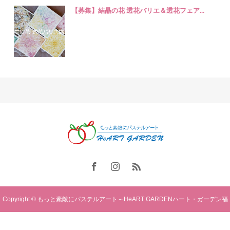
【募集】結晶の花 透花バリエ＆透花フェア...
Copyright © もっと素敵にパステルアート～HeART GARDENハート・ガーデン福
岡. All rights reserved.