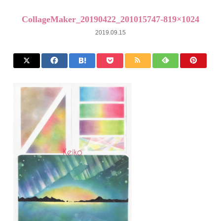
CollageMaker_20190422_201015747-819×1024
2019.09.15