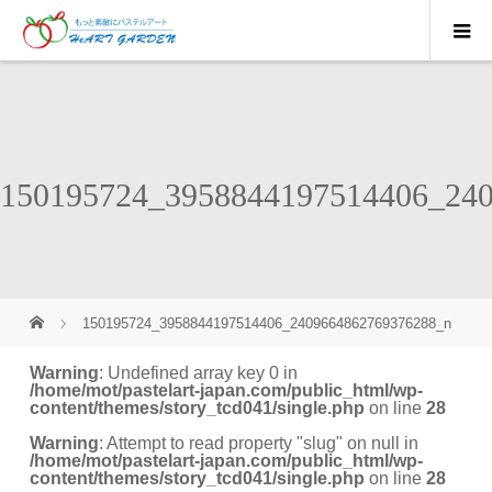
150195724_3958844197514406_24
150195724_3958844197514406_2409664862769376288_n
Warning
: Undefined array key 0 in
/home/mot/pastelart-japan.com/public_html/wp-
content/themes/story_tcd041/single.php
on line
28
Warning
: Attempt to read property "slug" on null in
/home/mot/pastelart-japan.com/public_html/wp-
content/themes/story_tcd041/single.php
on line
28