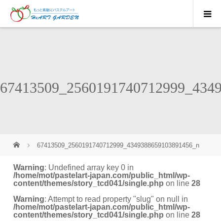
67413509_2560191740712999_434
67413509_2560191740712999_4349388659103891456_n
Warning
: Undefined array key 0 in
/home/mot/pastelart-japan.com/public_html/wp-
content/themes/story_tcd041/single.php
on line
28
Warning
: Attempt to read property "slug" on null in
/home/mot/pastelart-japan.com/public_html/wp-
content/themes/story_tcd041/single.php
on line
28