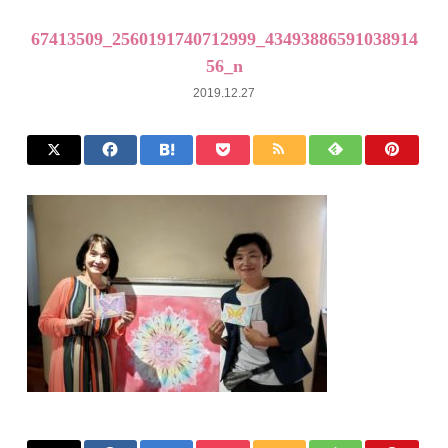
67413509_2560191740712999_43493886591038914
56_n
2019.12.27