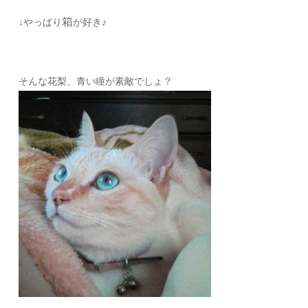
箱
↓やっぱり
が好き♪
そんな花梨、青い瞳が素敵でしょ？