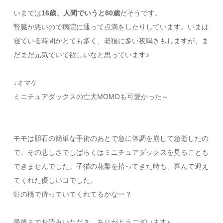
いまでは
16歳、人間でいうと80歳
だそうです。
腎臓が悪いので病院に通って点滴をしたりしています。いまは
寝ている時間がとても多く、老猫に多い夜鳴きもしますが、ま
だまだ元気でいて欲しいなと思っています♪
↓オマケ
ミニチュアダックスの亡犬MOMOも可愛かった～
モモは胆石の簡単な手術のあとで急に体調を崩して急逝したの
で、その悲しさでしばらくはミニチュアダックスを見ることも
できませんでした。子猫の花梨を拾ってきた時も、喜んで迎え
てくれた優しいコでした。
虹の橋で待っていてくれてるかなー？
最後までお読みいただき、ありがとうございます♪