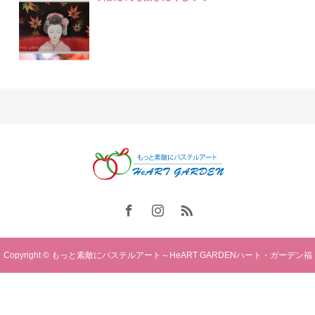
Copyright © もっと素敵にパステルアート～HeART GARDENハート・ガーデン福
岡. All rights reserved.