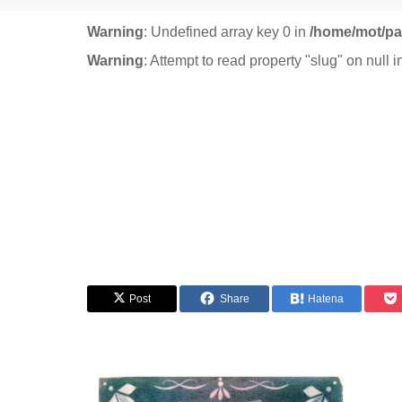
Warning
: Undefined array key 0 in
/home/mot/pa
Warning
: Attempt to read property "slug" on null 
Post
Share
Hatena