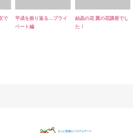
京で
平成を振り返る…プライ
結晶の花 翼の花講座でし
ベート編
た！