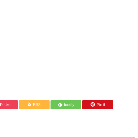
Pocket
RSS
feedly
Pin it