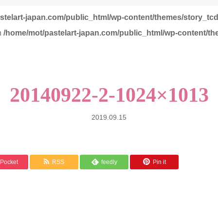
stelart-japan.com/public_html/wp-content/themes/story_tc
in
/home/mot/pastelart-japan.com/public_html/wp-content/th
20140922-2-1024×1013
2019.09.15
Pocket
RSS
feedly
Pin it