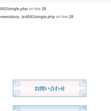
d041/single.php
on line
28
emes/story_tcd041/single.php
on line
28