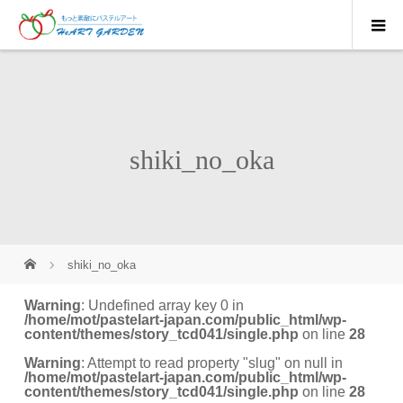
shiki_no_oka
shiki_no_oka
Warning
: Undefined array key 0 in
/home/mot/pastelart-japan.com/public_html/wp-
content/themes/story_tcd041/single.php
on line
28
Warning
: Attempt to read property "slug" on null in
/home/mot/pastelart-japan.com/public_html/wp-
content/themes/story_tcd041/single.php
on line
28