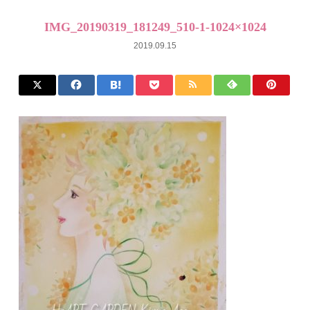
IMG_20190319_181249_510-1-1024×1024
2019.09.15