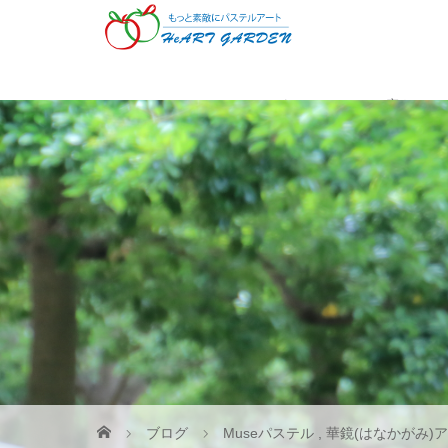
Museパステル
癒やしの
ブログ
Museパステル
,
華鏡(はなかがみ)