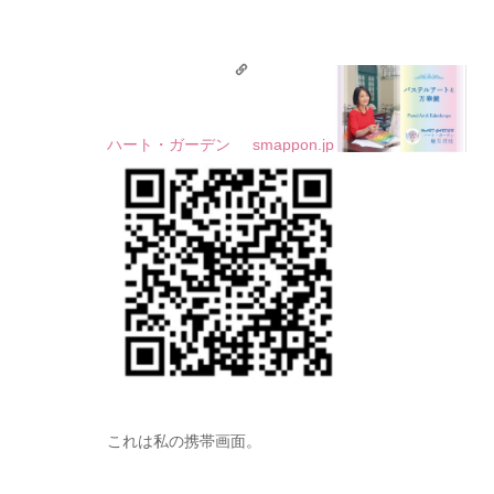
ハート・ガーデン
smappon.jp
これは私の携帯画面。