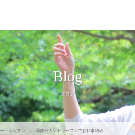
オイル万華鏡について
結晶の花アート
Gallery
Blog
ブログ
アートレッスン
華鏡セカンドレッスンでお仕事納め