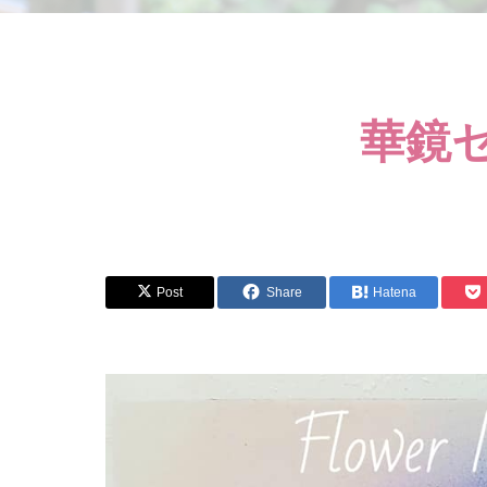
華鏡
Post
Share
Hatena