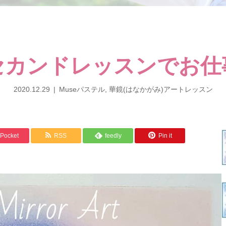
セカンドレッスンでお仕
2020.12.29
Museパステル
,
華鏡(はなかがみ)アートレッスン
Pocket
RSS
feedly
Pin it