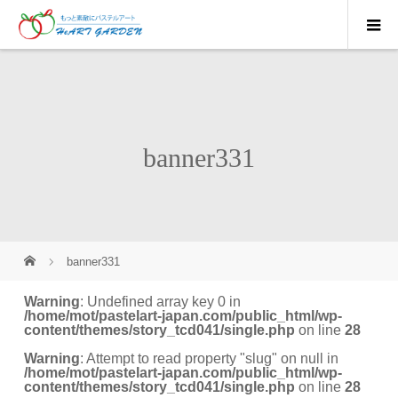
banner331
banner331
Warning
: Undefined array key 0 in
/home/mot/pastelart-japan.com/public_html/wp-
content/themes/story_tcd041/single.php
on line
28
Warning
: Attempt to read property "slug" on null in
/home/mot/pastelart-japan.com/public_html/wp-
content/themes/story_tcd041/single.php
on line
28