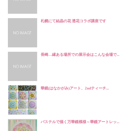
札幌にて結晶の花 透花コラボ講座です
長崎…縁ある場所での展示会はこんな会場で...
華鏡(はなかがみ)アート、2ndティーチ...
パステルで描く万華鏡模様～華鏡アートレッ...