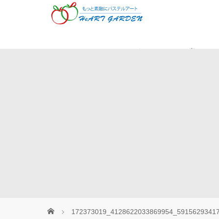
Museパステル
癒やしの
172373019_4128622033869954_5915629341