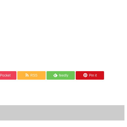
Pocket
RSS
feedly
Pin it