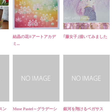
結晶の花®️アートアカデ
｢藤女子｣描いてみました
ミ...
スン
Muse Pastel～グラデーシ
銀河を翔けるペガサス