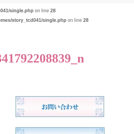
d041/single.php
on line
28
emes/story_tcd041/single.php
on line
28
341792208839_n