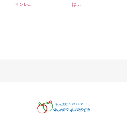
ョンレ...
は…