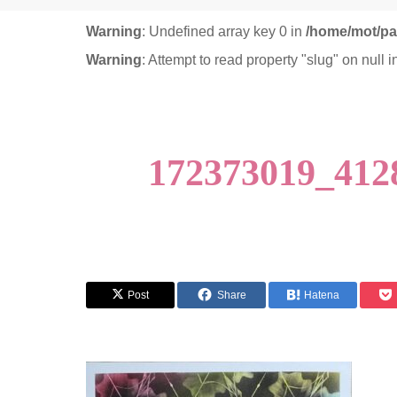
Warning
: Undefined array key 0 in
/home/mot/pa
Warning
: Attempt to read property "slug" on null 
172373019_412
Post
Share
Hatena