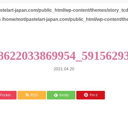
stelart-japan.com/public_html/wp-content/themes/story_tc
in
/home/mot/pastelart-japan.com/public_html/wp-content/th
8622033869954_5915629
2021.04.20
Pocket
RSS
feedly
Pin it