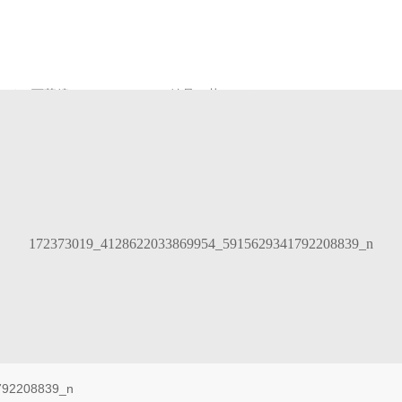
オイル万華鏡について
結晶の花アート
Gallery
172373019_4128622033869954_5915629341792208839_n
792208839_n