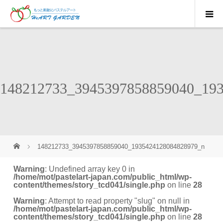
148212733_3945397858859040_19
148212733_3945397858859040_1935424128084828979_n
Warning
: Undefined array key 0 in
/home/mot/pastelart-japan.com/public_html/wp-
content/themes/story_tcd041/single.php
on line
28
Warning
: Attempt to read property "slug" on null in
/home/mot/pastelart-japan.com/public_html/wp-
content/themes/story_tcd041/single.php
on line
28