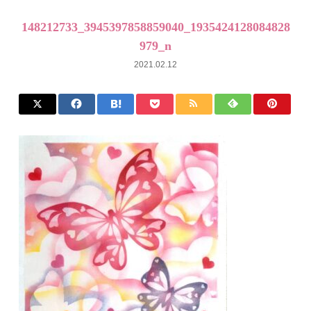
148212733_3945397858859040_1935424128084828
979_n
2021.02.12