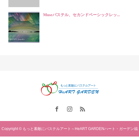
Museパステル、セカンドベーシックレッ...
Copyright © もっと素敵にパステルアート～HeART GARDENハート・ガーデン福