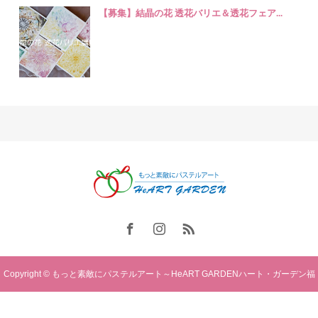
【募集】結晶の花 透花バリエ＆透花フェア...
Copyright © もっと素敵にパステルアート～HeART GARDENハート・ガーデン福
岡. All rights reserved.