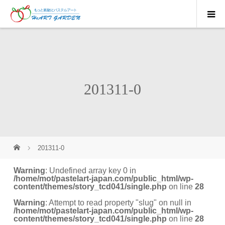
201311-0
201311-0
Warning
: Undefined array key 0 in
/home/mot/pastelart-japan.com/public_html/wp-
content/themes/story_tcd041/single.php
on line
28
Warning
: Attempt to read property "slug" on null in
/home/mot/pastelart-japan.com/public_html/wp-
content/themes/story_tcd041/single.php
on line
28