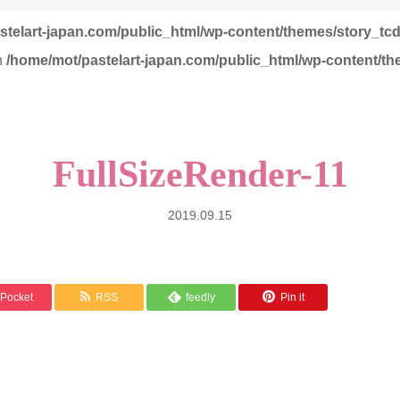
stelart-japan.com/public_html/wp-content/themes/story_tc
in
/home/mot/pastelart-japan.com/public_html/wp-content/th
FullSizeRender-11
2019.09.15
Pocket
RSS
feedly
Pin it