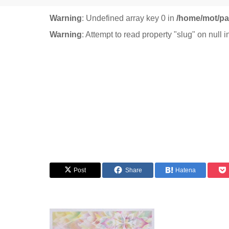
Warning
: Undefined array key 0 in
/home/mot/pa
Warning
: Attempt to read property "slug" on null 
Post
Share
Hatena