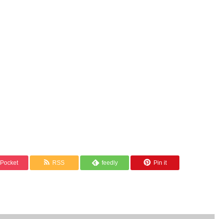
Pocket
RSS
feedly
Pin it