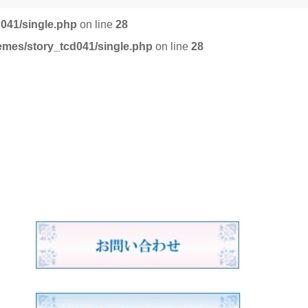
d041/single.php
on line
28
emes/story_tcd041/single.php
on line
28