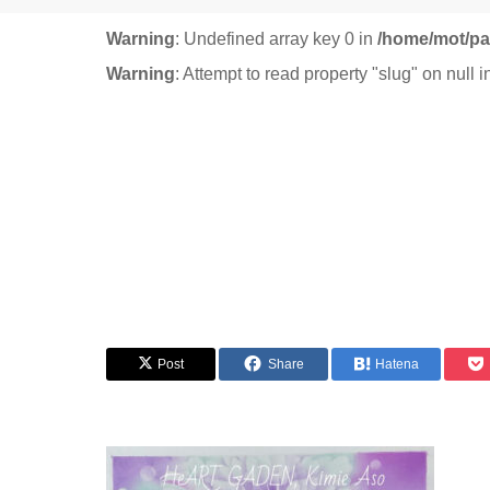
Warning
: Undefined array key 0 in
/home/mot/pa
Warning
: Attempt to read property "slug" on null 
Post
Share
Hatena