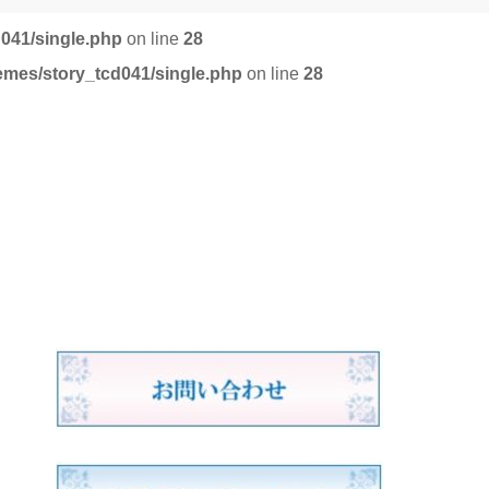
d041/single.php
on line
28
emes/story_tcd041/single.php
on line
28