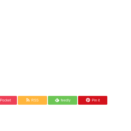
Pocket
RSS
feedly
Pin it