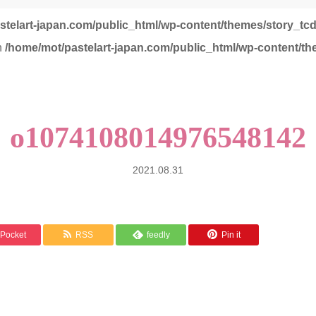
stelart-japan.com/public_html/wp-content/themes/story_tc
in
/home/mot/pastelart-japan.com/public_html/wp-content/th
o1074108014976548142
2021.08.31
Pocket
RSS
feedly
Pin it