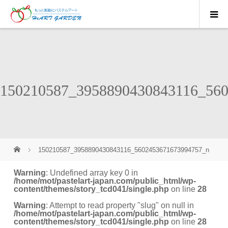
150210587_3958890430843116_56
150210587_3958890430843116_5602453671673994757_n
Warning
: Undefined array key 0 in
/home/mot/pastelart-japan.com/public_html/wp-
content/themes/story_tcd041/single.php
on line
28
Warning
: Attempt to read property "slug" on null in
/home/mot/pastelart-japan.com/public_html/wp-
content/themes/story_tcd041/single.php
on line
28