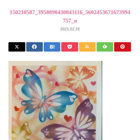
150210587_3958890430843116_5602453671673994
757_n
2021.02.16