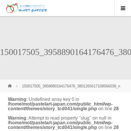
150017505_3958890164176476_38
150017505_3958890164176476_3801265617109566039_n
Warning
: Undefined array key 0 in
/home/mot/pastelart-japan.com/public_html/wp-
content/themes/story_tcd041/single.php
on line
28
Warning
: Attempt to read property "slug" on null in
/home/mot/pastelart-japan.com/public_html/wp-
content/themes/story_tcd041/single.php
on line
28