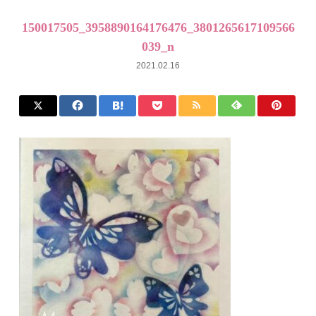
150017505_3958890164176476_3801265617109566
039_n
2021.02.16