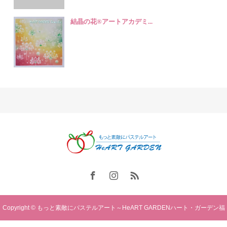
結晶の花®️アートアカデミ...
Copyright © もっと素敵にパステルアート～HeART GARDENハート・ガーデン福