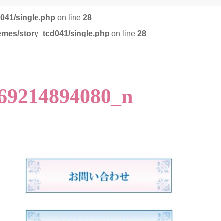
d041/single.php
on line
28
emes/story_tcd041/single.php
on line
28
69214894080_n