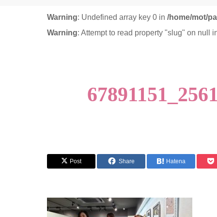
Warning
: Undefined array key 0 in
/home/mot/pa
Warning
: Attempt to read property "slug" on null 
67891151_256
Post
Share
Hatena