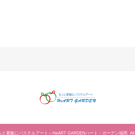
© もっと素敵にパステルアート～HeART GARDENハート・ガーデン福岡. All right