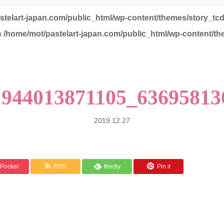
stelart-japan.com/public_html/wp-content/themes/story_tc
in
/home/mot/pastelart-japan.com/public_html/wp-content/th
1944013871105_63695813
2019.12.27
Pocket
RSS
feedly
Pin it