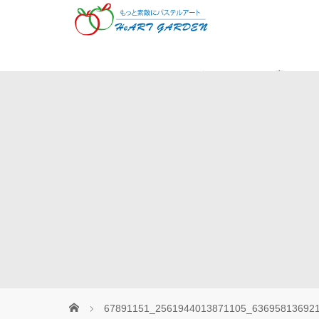
Museパステル
癒やしの
67891151_2561944013871105_63695813692