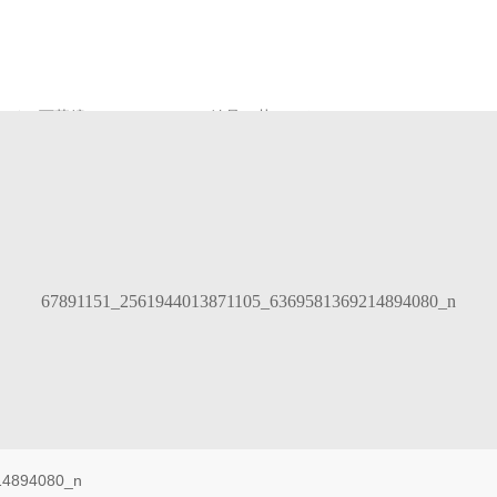
オイル万華鏡について
結晶の花アート
Gallery
67891151_2561944013871105_6369581369214894080_n
14894080_n