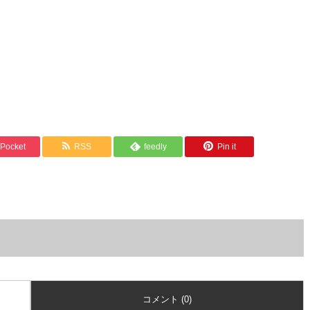
Pocket
RSS
feedly
Pin it
コメント (0)