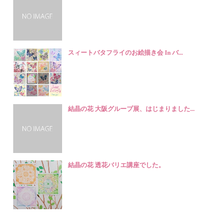
スィートバタフライのお絵描き会 In バ...
結晶の花 大阪グループ展、はじまりました...
結晶の花 透花バリエ講座でした。