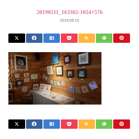
20190511_163302-1024×576
2019.09.15