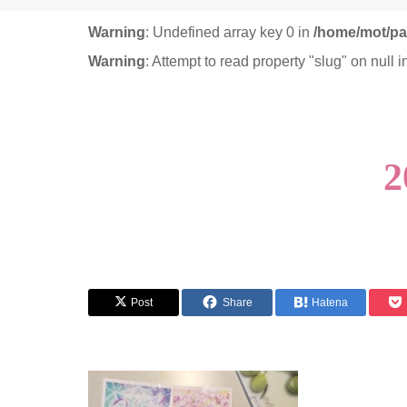
Warning
: Undefined array key 0 in
/home/mot/pa
Warning
: Attempt to read property "slug" on null 
2
Post
Share
Hatena