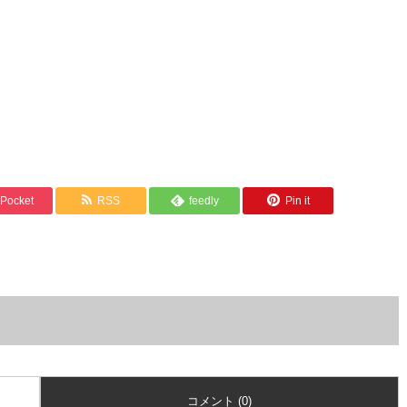
Pocket
RSS
feedly
Pin it
コメント (0)