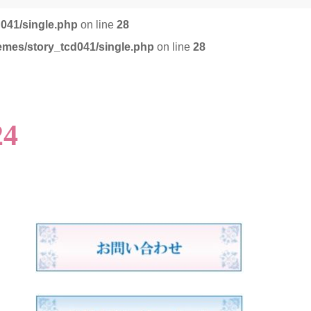
d041/single.php
on line
28
emes/story_tcd041/single.php
on line
28
24