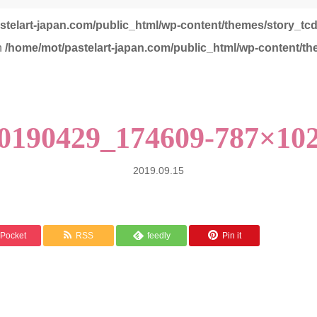
stelart-japan.com/public_html/wp-content/themes/story_tc
in
/home/mot/pastelart-japan.com/public_html/wp-content/th
0190429_174609-787×10
2019.09.15
Pocket
RSS
feedly
Pin it