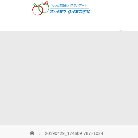
Museパステル
癒やしの
20190429_174609-787×1024