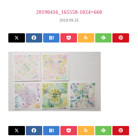
20190416_165558-1024×660
2019.09.15