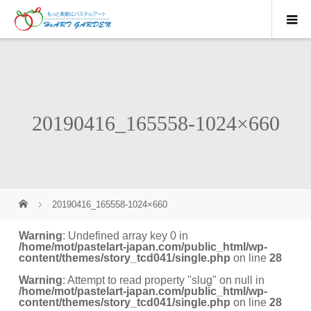
20190416_165558-1024×660
20190416_165558-1024×660
Warning
: Undefined array key 0 in
/home/mot/pastelart-japan.com/public_html/wp-
content/themes/story_tcd041/single.php
on line
28
Warning
: Attempt to read property "slug" on null in
/home/mot/pastelart-japan.com/public_html/wp-
content/themes/story_tcd041/single.php
on line
28