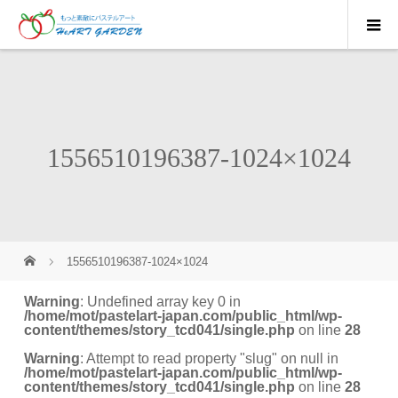
1556510196387-1024×1024
1556510196387-1024×1024
Warning
: Undefined array key 0 in
/home/mot/pastelart-japan.com/public_html/wp-
content/themes/story_tcd041/single.php
on line
28
Warning
: Attempt to read property "slug" on null in
/home/mot/pastelart-japan.com/public_html/wp-
content/themes/story_tcd041/single.php
on line
28