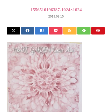
1556510196387-1024×1024
2019.09.15