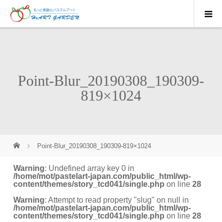
Point-Blur_20190308_190309-
819×1024
Point-Blur_20190308_190309-819×1024
Warning
: Undefined array key 0 in
/home/mot/pastelart-japan.com/public_html/wp-
content/themes/story_tcd041/single.php
on line
28
Warning
: Attempt to read property "slug" on null in
/home/mot/pastelart-japan.com/public_html/wp-
content/themes/story_tcd041/single.php
on line
28