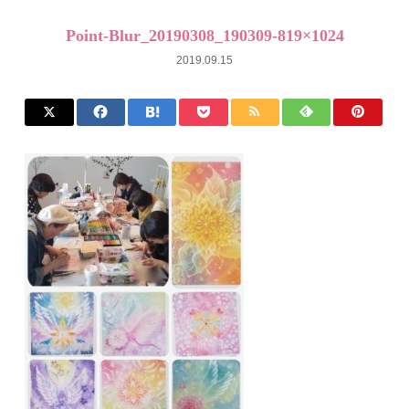
Point-Blur_20190308_190309-819×1024
2019.09.15