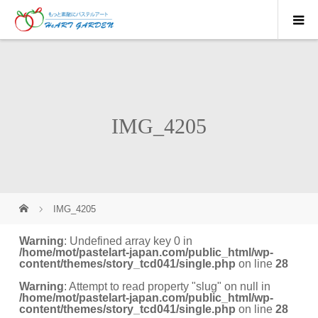
IMG_4205
IMG_4205
Warning
: Undefined array key 0 in
/home/mot/pastelart-japan.com/public_html/wp-
content/themes/story_tcd041/single.php
on line
28
Warning
: Attempt to read property "slug" on null in
/home/mot/pastelart-japan.com/public_html/wp-
content/themes/story_tcd041/single.php
on line
28