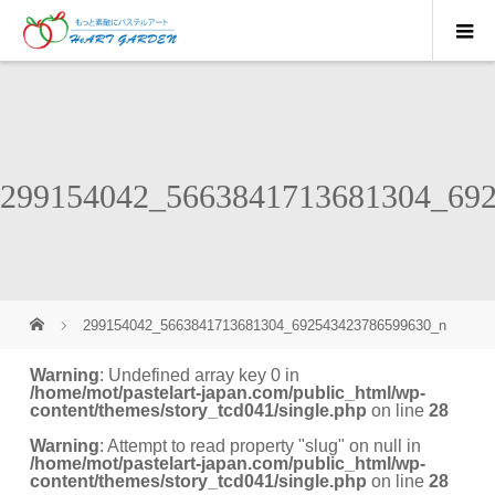
299154042_5663841713681304_69
299154042_5663841713681304_692543423786599630_n
Warning
: Undefined array key 0 in
/home/mot/pastelart-japan.com/public_html/wp-
content/themes/story_tcd041/single.php
on line
28
Warning
: Attempt to read property "slug" on null in
/home/mot/pastelart-japan.com/public_html/wp-
content/themes/story_tcd041/single.php
on line
28