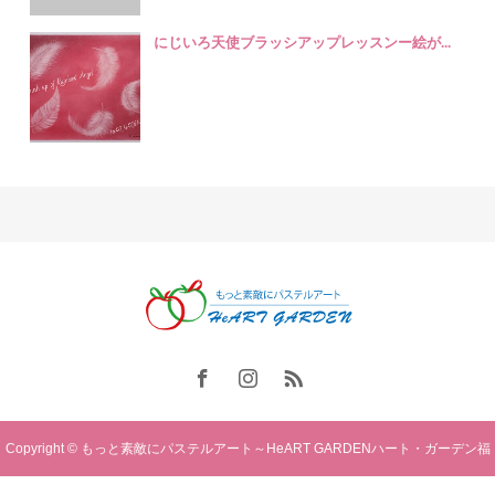
にじいろ天使ブラッシアップレッスンー絵が...
Copyright © もっと素敵にパステルアート～HeART GARDENハート・ガーデン福