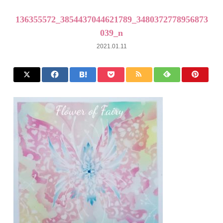
136355572_3854437044621789_3480372778956873
039_n
2021.01.11