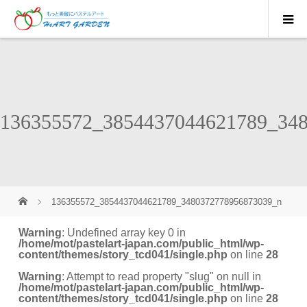
136355572_3854437044621789_34
136355572_3854437044621789_3480372778956873039_n
Warning
: Undefined array key 0 in
/home/mot/pastelart-japan.com/public_html/wp-
content/themes/story_tcd041/single.php
on line
28
Warning
: Attempt to read property "slug" on null in
/home/mot/pastelart-japan.com/public_html/wp-
content/themes/story_tcd041/single.php
on line
28