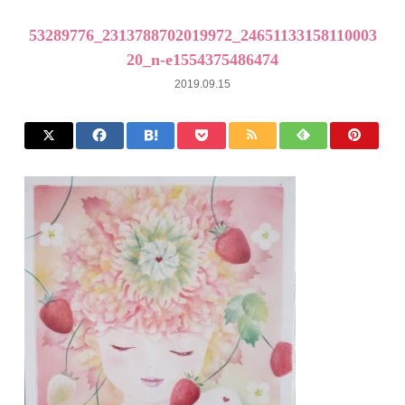
53289776_2313788702019972_24651133158110003
20_n-e1554375486474
2019.09.15