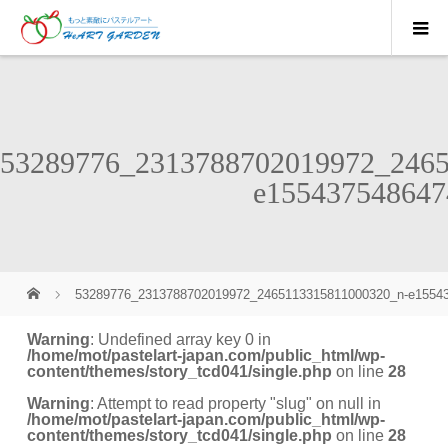
53289776_2313788702019972_2465
e155437548647
53289776_2313788702019972_2465113315811000320_n-e1554
Warning
: Undefined array key 0 in
/home/mot/pastelart-japan.com/public_html/wp-
content/themes/story_tcd041/single.php
on line
28
Warning
: Attempt to read property "slug" on null in
/home/mot/pastelart-japan.com/public_html/wp-
content/themes/story_tcd041/single.php
on line
28