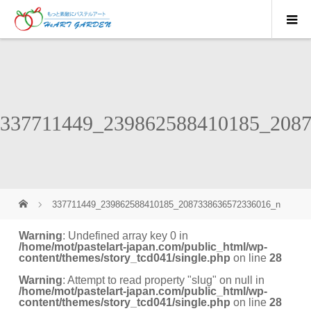
337711449_239862588410185_208
337711449_239862588410185_2087338636572336016_n
Warning
: Undefined array key 0 in
/home/mot/pastelart-japan.com/public_html/wp-
content/themes/story_tcd041/single.php
on line
28
Warning
: Attempt to read property "slug" on null in
/home/mot/pastelart-japan.com/public_html/wp-
content/themes/story_tcd041/single.php
on line
28