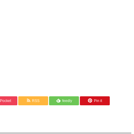
Pocket
RSS
feedly
Pin it