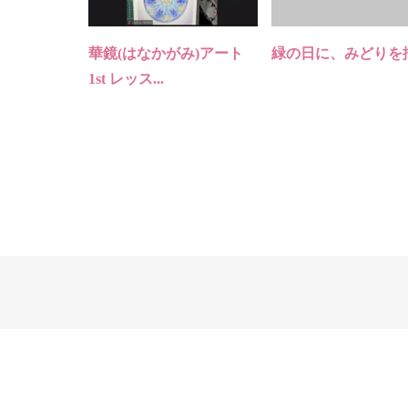
華鏡(はなかがみ)アート
緑の日に、みどりを
1st レッス...