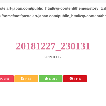
stelart-japan.com/public_html/wp-content/themes/story_tc
in
/home/mot/pastelart-japan.com/public_html/wp-content/th
20181227_230131
2019.09.12
Pocket
RSS
feedly
Pin it