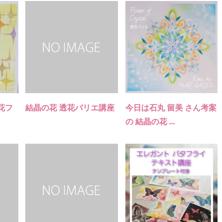
花フ
結晶の花 透花バリエ講座
今日は石丸 留美 さん考案
の 結晶の花 ...