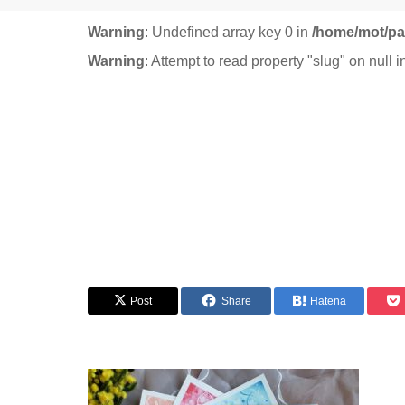
Warning
: Undefined array key 0 in
/home/mot/pa
Warning
: Attempt to read property "slug" on null 
Post
Share
Hatena