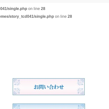
d041/single.php
on line
28
emes/story_tcd041/single.php
on line
28