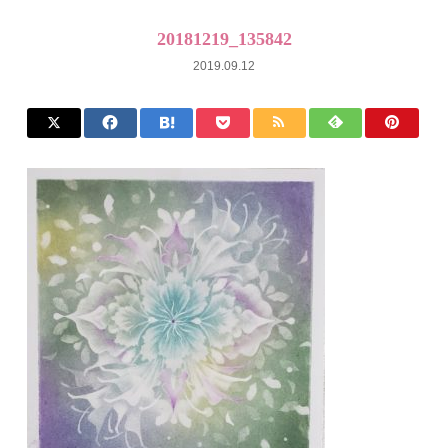
20181219_135842
2019.09.12