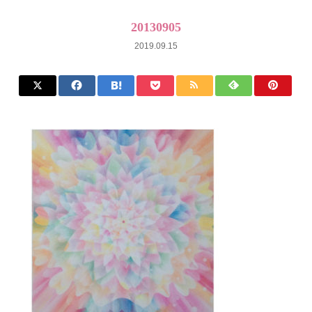
20130905
2019.09.15