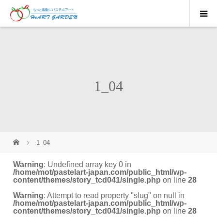
1_04
1_04
Warning
: Undefined array key 0 in
/home/mot/pastelart-japan.com/public_html/wp-
content/themes/story_tcd041/single.php
on line
28
Warning
: Attempt to read property "slug" on null in
/home/mot/pastelart-japan.com/public_html/wp-
content/themes/story_tcd041/single.php
on line
28