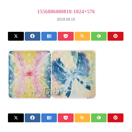
1556886080818-1024×576
2019.09.15