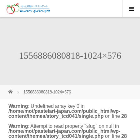
1556886080818-1024×576
1556886080818-1024×576
Warning
: Undefined array key 0 in
/home/mot/pastelart-japan.com/public_html/wp-
content/themes/story_tcd041/single.php
on line
28
Warning
: Attempt to read property "slug" on null in
/home/mot/pastelart-japan.com/public_html/wp-
content/themes/story_tcd041/single.php
on line
28