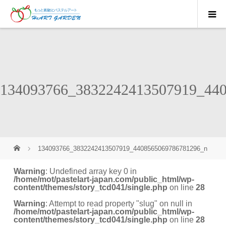
134093766_3832242413507919_44
134093766_3832242413507919_4408565069786781296_n
Warning
: Undefined array key 0 in
/home/mot/pastelart-japan.com/public_html/wp-
content/themes/story_tcd041/single.php
on line
28
Warning
: Attempt to read property "slug" on null in
/home/mot/pastelart-japan.com/public_html/wp-
content/themes/story_tcd041/single.php
on line
28