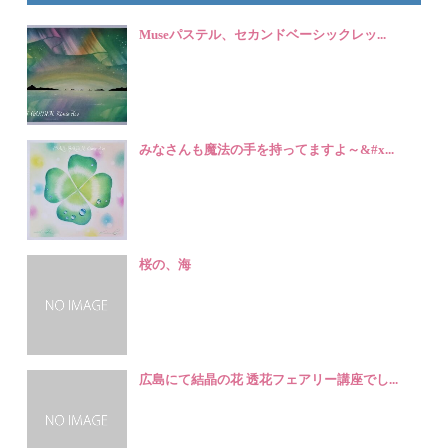
Museパステル、セカンドベーシックレッ...
みなさんも魔法の手を持ってますよ～&#x...
桜の、海
広島にて結晶の花 透花フェアリー講座でし...