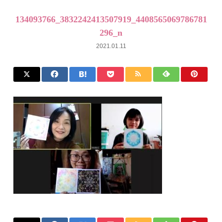
134093766_3832242413507919_4408565069786781
296_n
2021.01.11