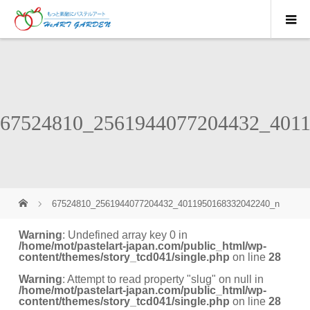
67524810_2561944077204432_401
67524810_2561944077204432_4011950168332042240_n
Warning
: Undefined array key 0 in
/home/mot/pastelart-japan.com/public_html/wp-
content/themes/story_tcd041/single.php
on line
28
Warning
: Attempt to read property "slug" on null in
/home/mot/pastelart-japan.com/public_html/wp-
content/themes/story_tcd041/single.php
on line
28