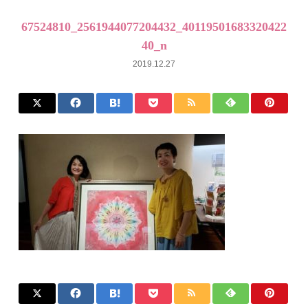
67524810_2561944077204432_40119501683320422
40_n
2019.12.27