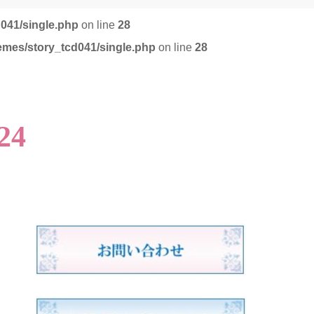
d041/single.php
on line
28
emes/story_tcd041/single.php
on line
28
24