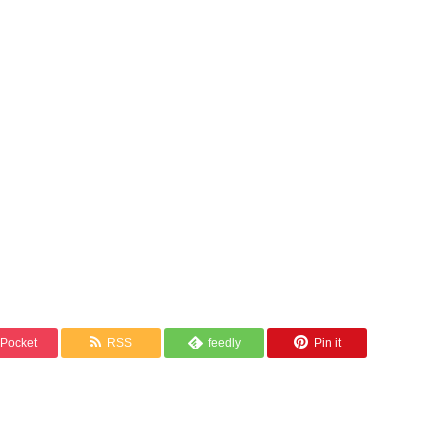
Pocket
RSS
feedly
Pin it