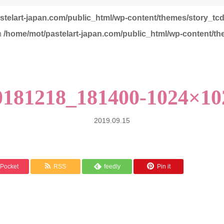
stelart-japan.com/public_html/wp-content/themes/story_tc
in
/home/mot/pastelart-japan.com/public_html/wp-content/th
0181218_181400-1024×10
2019.09.15
Pocket
RSS
feedly
Pin it