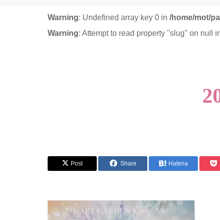
Warning
: Undefined array key 0 in
/home/mot/pa
Warning
: Attempt to read property "slug" on null 
2
Post
Share
Hatena